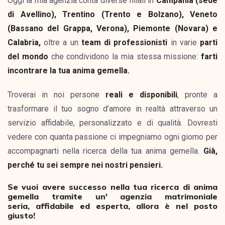
Oggi la mia agenzia conta diverse filiali in
Campania (sede
di Avellino), Trentino (Trento e Bolzano), Veneto
(Bassano del Grappa, Verona), Piemonte (Novara) e
Calabria,
oltre a un
team di professionisti
in varie
parti
del mondo
che condividono la mia stessa missione:
farti
incontrare la tua anima gemella.
Troverai in noi persone
reali e disponibili
, pronte a
trasformare il tuo sogno d’amore in realtà attraverso un
servizio affidabile, personalizzato e di qualità. Dovresti
vedere con quanta passione ci impegniamo ogni giorno per
accompagnarti nella ricerca della tua anima gemella.
Già,
perché tu sei sempre nei nostri pensieri.
Se vuoi avere successo nella tua ricerca di anima
gemella tramite un' agenzia matrimoniale
seria, affidabile ed esperta, allora è nel posto
giusto!