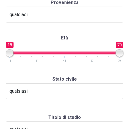
Provenienza
Età
18
70
18
31
44
57
70
Stato civile
Titolo di studio