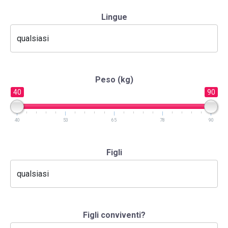
Lingue
Peso (kg)
40
90
40
53
65
78
90
Figli
Figli conviventi?