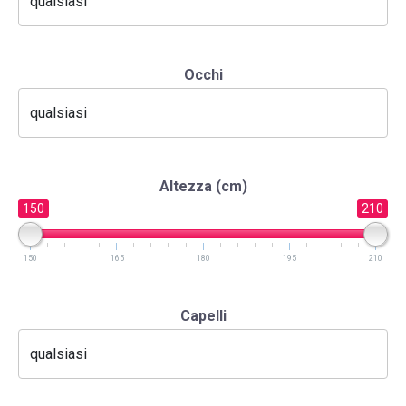
Occhi
Altezza (cm)
150
210
150
165
180
195
210
Capelli