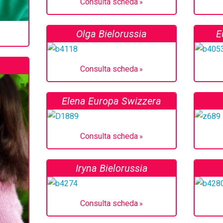
Consulta scheda
Olga Bielorussia
E
Consulta scheda
Elena Europa Swizzera
Consulta scheda
Iryna Bielorussia
Consulta scheda