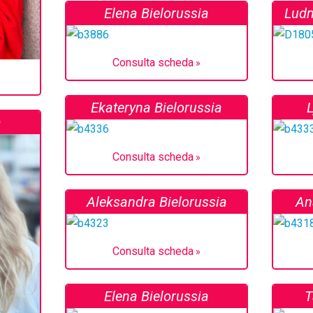
Elena Bielorussia
Ludm
Consulta scheda
Ekateryna Bielorussia
L
a
Consulta scheda
Aleksandra Bielorussia
An
Consulta scheda
Elena Bielorussia
T