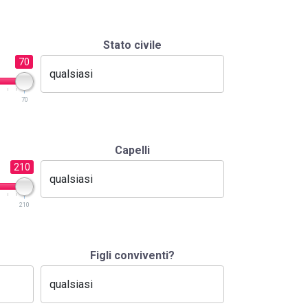
Stato civile
70
70
Capelli
210
210
Figli conviventi?