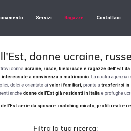
ionamento
Servizi
Ragazze
Contattaci
'Est, donne ucraine, russe
trovi donne
ucraine, russe, bielorusse e ragazze dell’Est da
 interessate a convivenza o matrimonio
. La nostra agenzia 
ici, dolci e orientate ai
valori familiari,
pronte a
trasferirsi in 
senti anche
donne dell’Est già residenti in Italia
e profughe ucr
dell’Est serie da sposare: matching mirato, profili reali e re
Filtra la tua ricerca: