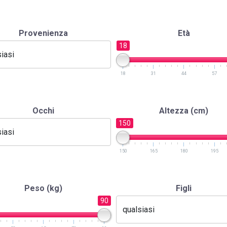
Provenienza
Età
18
18
31
44
57
Occhi
Altezza (cm)
150
150
165
180
195
Peso (kg)
Figli
90