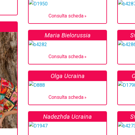
Consulta scheda
Maria Bielorussia
S
Consulta scheda
Olga Ucraina
O
Consulta scheda
Nadezhda Ucraina
S