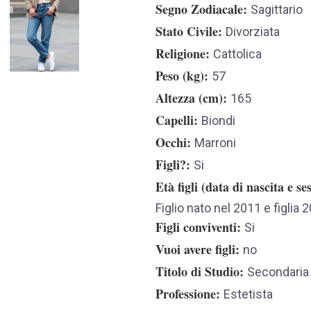
Segno Zodiacale
Sagittario
Stato Civile
Divorziata
Religione
Cattolica
Peso (kg)
57
Altezza (cm)
165
Capelli
Biondi
Occhi
Marroni
Figli?
Si
Età figli (data di nascita e se
Figlio nato nel 2011 e figlia 
Figli conviventi
Si
Vuoi avere figli
no
Titolo di Studio
Secondaria
Professione
Estetista