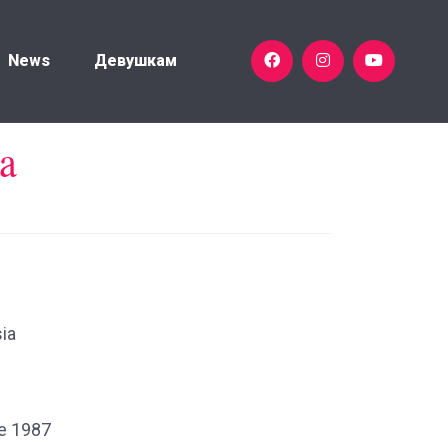
News
Девушкам
a
ia
e 1987