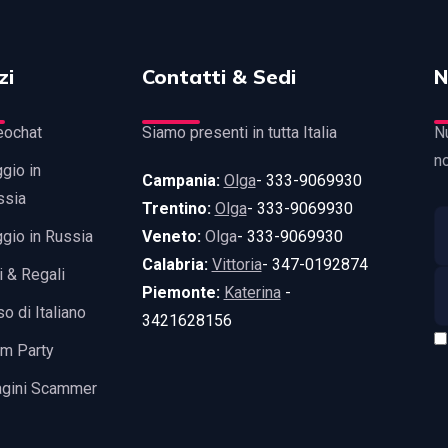
zi
Contatti & Sedi
N
eochat
Siamo presenti in tutta Italia
Nu
n
gio in
Campania:
Olga
- 333-9069930
ssia
Trentino:
Olga
- 333-9069930
gio in Russia
Veneto:
Olga
- 333-9069930
Calabria:
Vittoria
- 347-0192874
i & Regali
Piemonte:
Katerina
-
o di Italiano
3421628156
m Party
agini Scammer