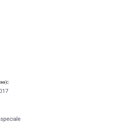
sso)
2017
 speciale