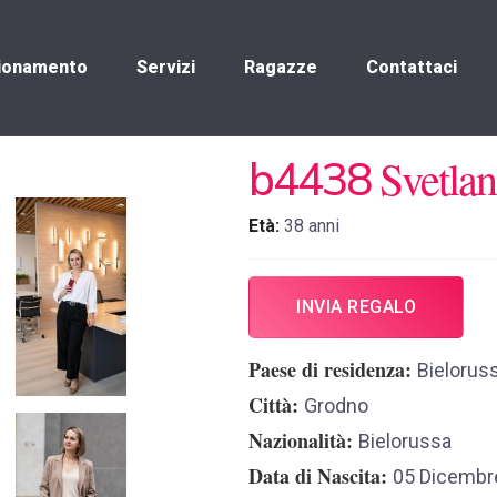
ionamento
Servizi
Ragazze
Contattaci
Svetlan
b4438
Età:
38 anni
INVIA REGALO
Paese di residenza
Bieloruss
Città
Grodno
Nazionalità
Bielorussa
Data di Nascita
05 Dicembr