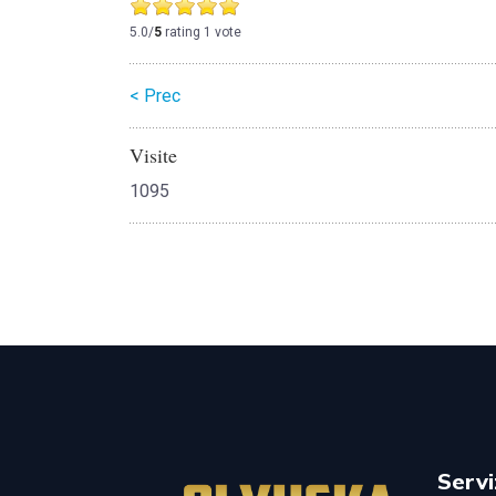
5.0/
5
rating 1 vote
< Prec
Visite
1095
Servi