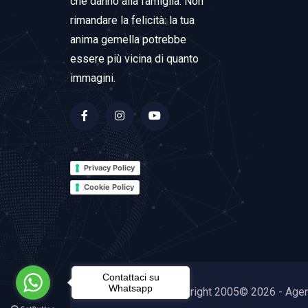
che danno alla famiglia. Non
rimandare la felicità: la tua
anima gemella potrebbe
essere più vicina di quanto
immagini.
Privacy Policy
Cookie Policy
Contattaci su
Whatsapp
Copyright 2005© 2026 - Agenz