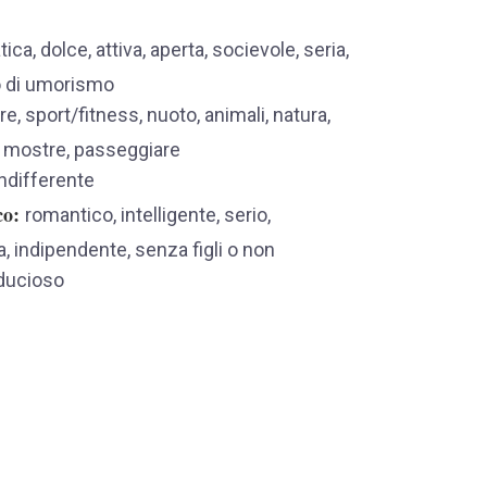
ica, dolce, attiva, aperta, socievole, seria,
so di umorismo
re, sport/fitness, nuoto, animali, natura,
ri, mostre, passeggiare
ndifferente
co
romantico, intelligente, serio,
, indipendente, senza figli o non
iducioso