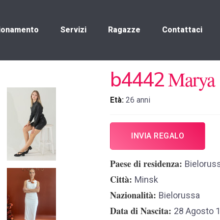
ionamento
Servizi
Ragazze
Contattaci
Marya
b4442
Età:
26 anni
INVIA REGALO
Paese di residenza
Bieloruss
Città
Minsk
Nazionalità
Bielorussa
Data di Nascita
28 Agosto 