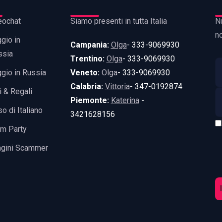
eochat
Siamo presenti in tutta Italia
Nu
n
gio in
Campania:
Olga
- 333-9069930
ssia
Trentino:
Olga
- 333-9069930
gio in Russia
Veneto:
Olga
- 333-9069930
Calabria:
Vittoria
- 347-0192874
i & Regali
Piemonte:
Katerina
-
o di Italiano
3421628156
m Party
agini Scammer