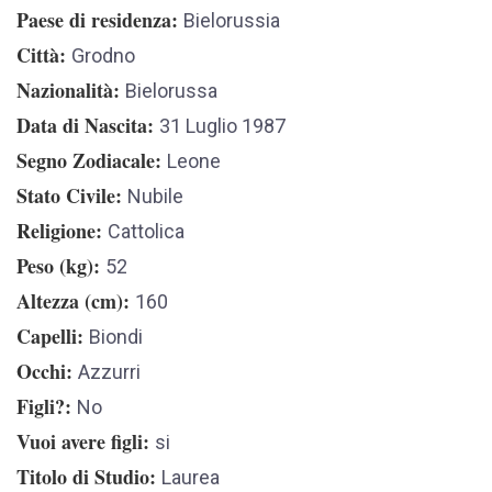
Paese di residenza
Bielorussia
Città
Grodno
Nazionalità
Bielorussa
Data di Nascita
31 Luglio 1987
Segno Zodiacale
Leone
Stato Civile
Nubile
Religione
Cattolica
Peso (kg)
52
Altezza (cm)
160
Capelli
Biondi
Occhi
Azzurri
Figli?
No
Vuoi avere figli
si
Titolo di Studio
Laurea