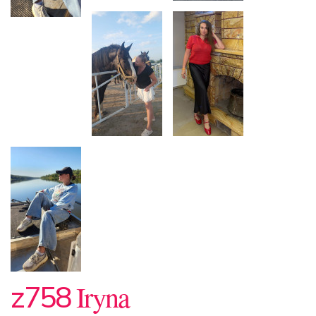
Iryna
z758