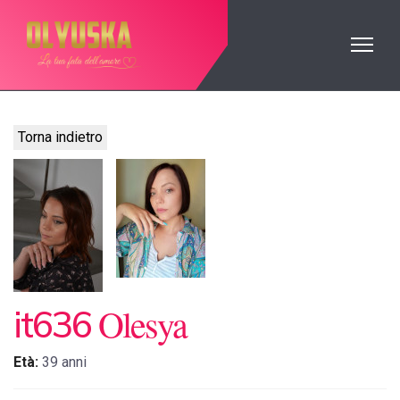
Torna indietro
Olesya
it636
Età:
39 anni