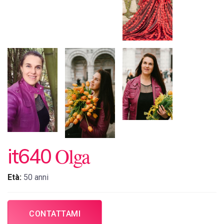
Olga
it640
Età:
50 anni
CONTATTAMI