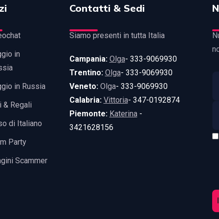
zi
Contatti & Sedi
N
eochat
Siamo presenti in tutta Italia
Nu
n
gio in
Campania:
Olga
- 333-9069930
ssia
Trentino:
Olga
- 333-9069930
gio in Russia
Veneto:
Olga
- 333-9069930
Calabria:
Vittoria
- 347-0192874
i & Regali
Piemonte:
Katerina
-
o di Italiano
3421628156
m Party
agini Scammer