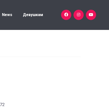
News
Девушкам
972