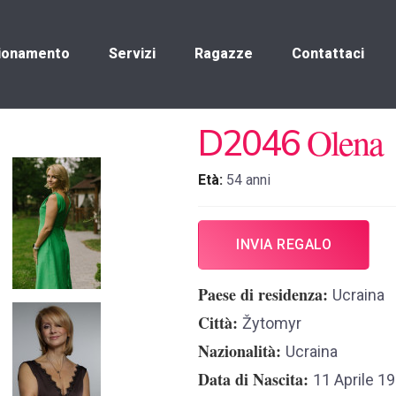
ionamento
Servizi
Ragazze
Contattaci
Olena
D2046
Età:
54 anni
INVIA REGALO
Paese di residenza
Ucraina
Città
Žytomyr
Nazionalità
Ucraina
Data di Nascita
11 Aprile 1