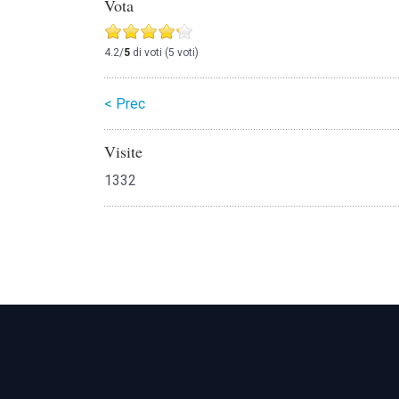
Vota
4.2/
5
di voti (5 voti)
< Prec
Visite
1332