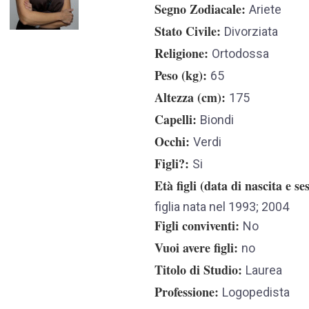
Segno Zodiacale
Ariete
Stato Civile
Divorziata
Religione
Ortodossa
Peso (kg)
65
Altezza (cm)
175
Capelli
Biondi
Occhi
Verdi
Figli?
Si
Età figli (data di nascita e se
figlia nata nel 1993; 2004
Figli conviventi
No
Vuoi avere figli
no
Titolo di Studio
Laurea
Professione
Logopedista