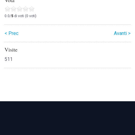
Vota
0.0/
5
di voti (0 voti)
< Prec
Avanti >
Visite
511